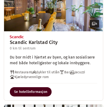
6
Scandic Karlstad City
0 km til sentrum
Du bor midt i hjertet av byen, og kan sosialisere
med både hotellgjester og lokale innbyggere.
Restaurant
Sykler til utlån
Bar
Jacuzzi
Kjæledyrvennlige rom
Se hotellinformasjon