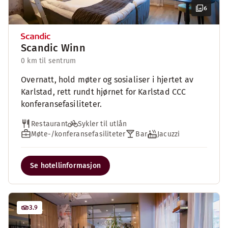
6
Scandic Winn
0 km til sentrum
Overnatt, hold møter og sosialiser i hjertet av
Karlstad, rett rundt hjørnet for Karlstad CCC
konferansefasiliteter.
Restaurant
Sykler til utlån
Møte-/konferansefasiliteter
Bar
Jacuzzi
Se hotellinformasjon
3.9