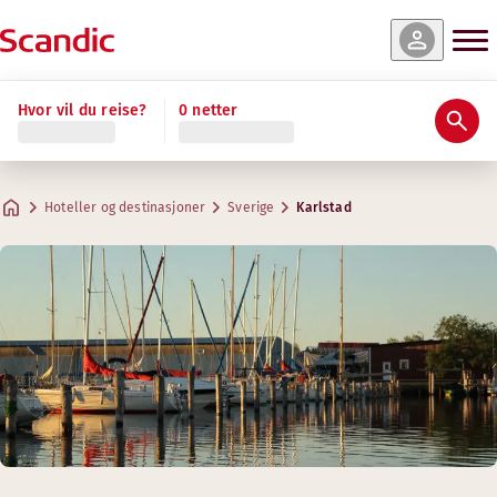
Hvor vil du reise?
0 netter
Hoteller og destinasjoner
Sverige
Karlstad