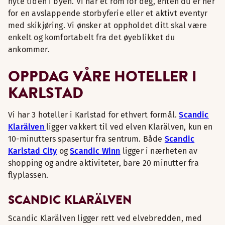
nyte tiden i byen. Vi har et rom for deg, enten du er her
for en avslappende storbyferie eller et aktivt eventyr
med skikjøring. Vi ønsker at oppholdet ditt skal være
enkelt og komfortabelt fra det øyeblikket du
ankommer.
OPPDAG VÅRE HOTELLER I
KARLSTAD
Vi har 3 hoteller i Karlstad for ethvert formål.
Scandic
Klarälven
ligger vakkert til ved elven Klarälven, kun en
10-minutters spasertur fra sentrum. Både
Scandic
Karlstad City
og
Scandic Winn
ligger i nærheten av
shopping og andre aktiviteter, bare 20 minutter fra
flyplassen.
SCANDIC KLARÄLVEN
Scandic Klarälven ligger rett ved elvebredden, med