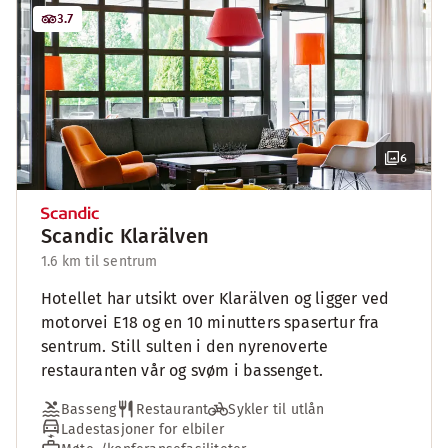
3.7
6
Scandic Klarälven
1.6 km til sentrum
Hotellet har utsikt over Klarälven og ligger ved
motorvei E18 og en 10 minutters spasertur fra
sentrum. Still sulten i den nyrenoverte
restauranten vår og svøm i bassenget.
Basseng
Restaurant
Sykler til utlån
Ladestasjoner for elbiler