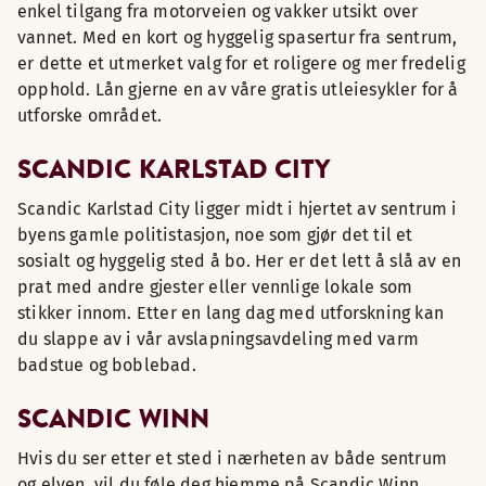
enkel tilgang fra motorveien og vakker utsikt over
vannet. Med en kort og hyggelig spasertur fra sentrum,
er dette et utmerket valg for et roligere og mer fredelig
opphold. Lån gjerne en av våre gratis utleiesykler for å
utforske området.
SCANDIC KARLSTAD CITY
Scandic Karlstad City ligger midt i hjertet av sentrum i
byens gamle politistasjon, noe som gjør det til et
sosialt og hyggelig sted å bo. Her er det lett å slå av en
prat med andre gjester eller vennlige lokale som
stikker innom. Etter en lang dag med utforskning kan
du slappe av i vår avslapningsavdeling med varm
badstue og boblebad.
SCANDIC WINN
Hvis du ser etter et sted i nærheten av både sentrum
og elven, vil du føle deg hjemme på Scandic Winn.