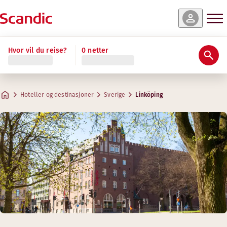
Hvor vil du reise?
0 netter
Hoteller og destinasjoner
Sverige
Linköping