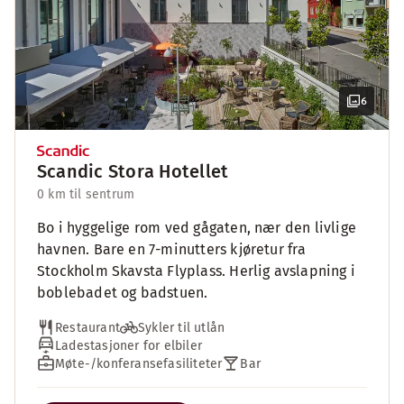
6
Scandic Stora Hotellet
0 km til sentrum
Bo i hyggelige rom ved gågaten, nær den livlige
havnen. Bare en 7-minutters kjøretur fra
Stockholm Skavsta Flyplass. Herlig avslapning i
boblebadet og badstuen.
Restaurant
Sykler til utlån
Ladestasjoner for elbiler
Møte-/konferansefasiliteter
Bar