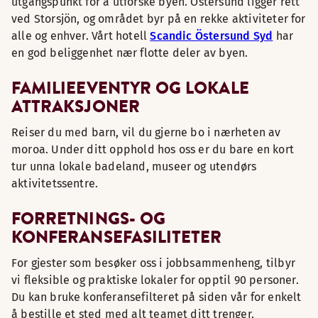
utgangspunkt for å utforske byen. Östersund ligger rett
ved Storsjön, og området byr på en rekke aktiviteter for
alle og enhver. Vårt hotell
Scandic Östersund Syd
har
en god beliggenhet nær flotte deler av byen.
FAMILIEEVENTYR OG LOKALE
ATTRAKSJONER
Reiser du med barn, vil du gjerne bo i nærheten av
moroa. Under ditt opphold hos oss er du bare en kort
tur unna lokale badeland, museer og utendørs
aktivitetssentre.
FORRETNINGS- OG
KONFERANSEFASILITETER
For gjester som besøker oss i jobbsammenheng, tilbyr
vi fleksible og praktiske lokaler for opptil 90 personer.
Du kan bruke konferansefilteret på siden vår for enkelt
å bestille et sted med alt teamet ditt trenger.