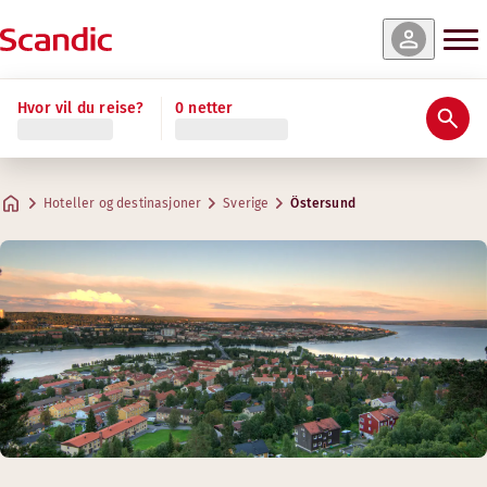
Hvor vil du reise?
0 netter
Hoteller og destinasjoner
Sverige
Östersund