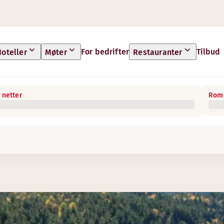
For bedrifter
Tilbud
oteller
Møter
Restauranter
 netter
Rom 