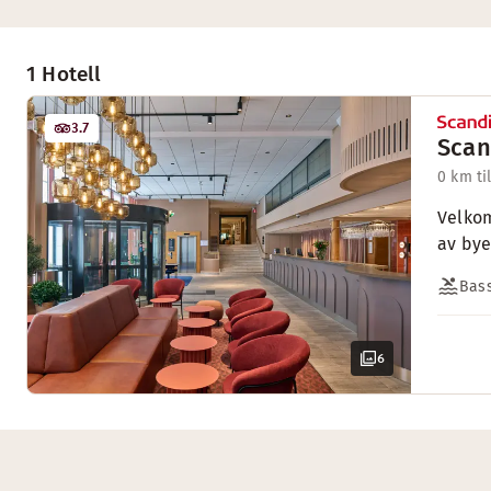
1 Hotell
3.7
Scan
0 km ti
Velkom
av bye
Bas
6