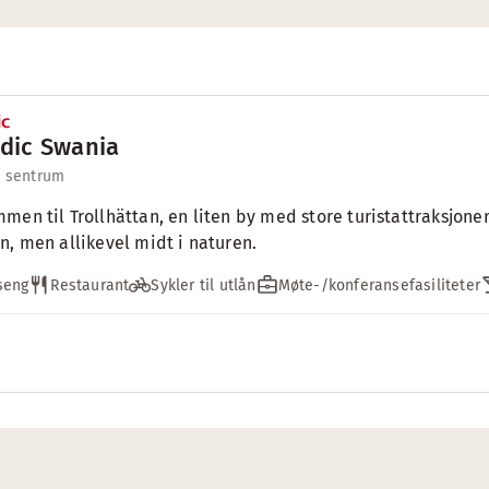
dic Swania
l sentrum
men til Trollhättan, en liten by med store turistattraksjoner
n, men allikevel midt i naturen.
seng
Restaurant
Sykler til utlån
Møte-/konferansefasiliteter