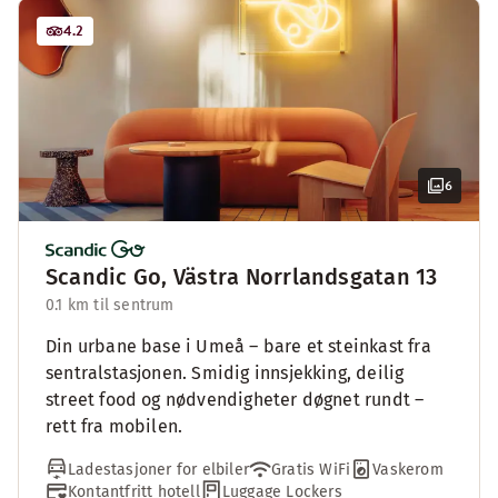
4.2
6
Scandic Go, Västra Norrlandsgatan 13
0.1 km til sentrum
Din urbane base i Umeå – bare et steinkast fra
sentralstasjonen. Smidig innsjekking, deilig
street food og nødvendigheter døgnet rundt –
rett fra mobilen.
Ladestasjoner for elbiler
Gratis WiFi
Vaskerom
Kontantfritt hotell
Luggage Lockers