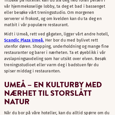
Tilbake på hotellet kan du slå deg ned foran peisen i
vår hjemmekoselige lobby, ta deg et bad i bassenget
eller besøke vårt treningsstudio. Om morgenen
serverer vi frokost, og om kvelden kan du ta deg en
matbit i vår populære restaurant.
Midt i Umeå, rett ved gågaten, ligger vårt andre hotell,
Scandic Plaza Umeå.
Her bor du med bylivet rett
utenfor døren. Shopping, underholdning og mange fine
restauranter og barer i nærheten. Ta et øyeblikk i vår
avslapningsavdeling som har utsikt over elven. Besøk
treningsstudioet eller varm deg i badstuen før du
spiser middag i restauranten.
UMEÅ – EN KULTURBY MED
NÆRHET TIL STORSLÅTT
NATUR
Når du bor på våre hoteller, kan du alltid spørre om du