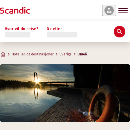
Hvor vil du reise?
0 netter
Hoteller og destinasjoner
Sverige
Umeå