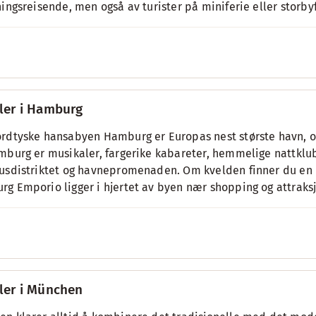
ningsreisende, men også av turister på miniferie eller storbyf
ler i Hamburg
rdtyske hansabyen Hamburg er Europas nest største havn, og
mburg er musikaler, fargerike kabareter, hemmelige nattklu
usdistriktet og havnepromenaden. Om kvelden finner du en 
g Emporio ligger i hjertet av byen nær shopping og attraksj
ler i München