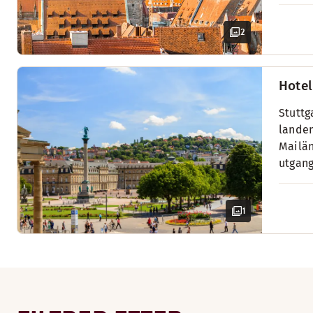
2
Hotel
Stuttg
landem
Mailän
utgang
1