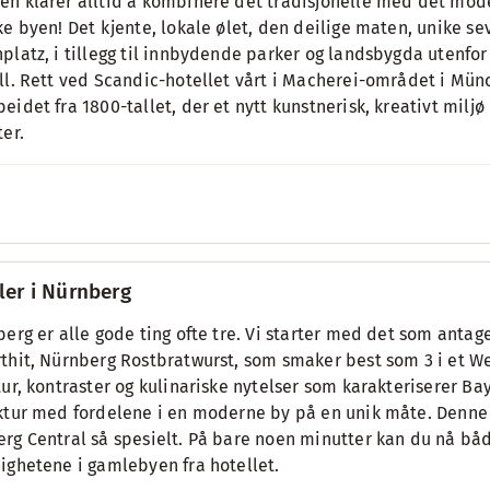
n klarer alltid å kombinere det tradisjonelle med det moder
ke byen! Det kjente, lokale ølet, den deilige maten, unike s
platz, i tillegg til innbydende parker og landsbygda utenfor
ll. Rett ved Scandic-hotellet vårt i Macherei-området i Mü
eidet fra 1800-tallet, der et nytt kunstnerisk, kreativt milj
ter.
ler i Nürnberg
berg er alle gode ting ofte tre. Vi starter med det som antag
thit, Nürnberg Rostbratwurst, som smaker best som 3 i et W
tur, kontraster og kulinariske nytelser som karakteriserer B
ktur med fordelene i en moderne by på en unik måte. Denne
rg Central så spesielt. På bare noen minutter kan du nå bå
ighetene i gamlebyen fra hotellet.