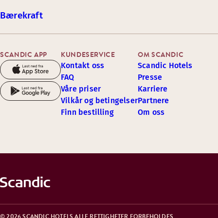
Bærekraft
SCANDIC APP
KUNDESERVICE
OM SCANDIC
Kontakt oss
Scandic Hotels
FAQ
Presse
Våre priser
Karriere
Vilkår og betingelser
Partnere
Finn bestilling
Om oss
© 2026 SCANDIC HOTELS ALLE RETTIGHETER FORBEHOLDES