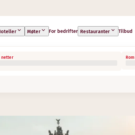
For bedrifter
Tilbud
oteller
Møter
Restauranter
 netter
Rom 