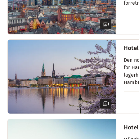
forret
1
Hotel
Den no
for Ha
lagerh
Hambur
1
Hotel