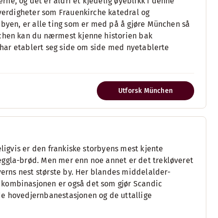
ne, og det er aldri et kjedelig øyeblikk i denne
everdigheter som Frauenkirche katedral og
 byen, er alle ting som er med på å gjøre München så
nchen kan du nærmest kjenne historien bak
ø har etablert seg side om side med nyetablerte
Utforsk München
eligvis er den frankiske storbyens mest kjente
eggla-brød. Men mer enn noe annet er det trekløveret
ayerns nest største by. Her blandes middelalder-
 kombinasjonen er også det som gjør Scandic
de hovedjernbanestasjonen og de uttallige