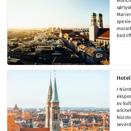
Münche
sørtys
Marien
spesie
murarb
bedrif
2
Hotel
I Nürn
ekspor
av kul
arkite
Nürnbe
severd