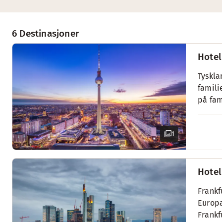
6 Destinasjoner
Hotel
Tyskla
famili
på fam
1
Hotel
Frankf
Europa
Frankf