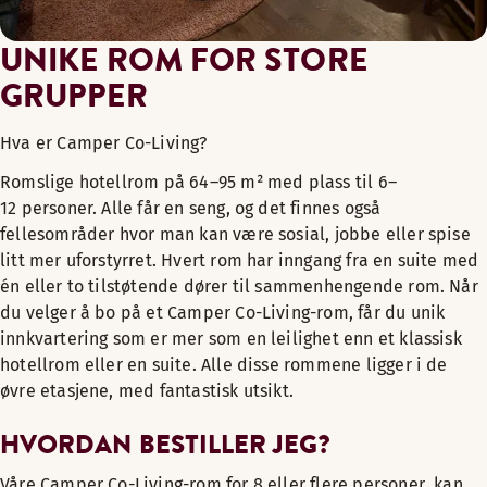
UNIKE ROM FOR STORE
GRUPPER
Hva er Camper Co-Living?
Romslige hotellrom på 64–95 m² med plass til 6–
12 personer. Alle får en seng, og det finnes også
fellesområder hvor man kan være sosial, jobbe eller spise
litt mer uforstyrret. Hvert rom har inngang fra en suite med
én eller to tilstøtende dører til sammenhengende rom. Når
du velger å bo på et Camper Co-Living-rom, får du unik
innkvartering som er mer som en leilighet enn et klassisk
hotellrom eller en suite. Alle disse rommene ligger i de
øvre etasjene, med fantastisk utsikt.
HVORDAN BESTILLER JEG?
Våre Camper Co-Living-rom for 8 eller flere personer kan