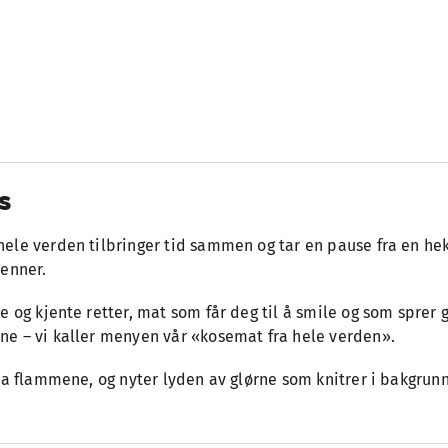
s
ele verden tilbringer tid sammen og tar en pause fra en hekt
venner.
og kjente retter, mat som får deg til å smile og som sprer gl
ne – vi kaller menyen vår «kosemat fra hele verden».
ra flammene, og nyter lyden av glørne som knitrer i bakgrunn