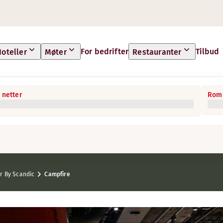
For bedrifter
Tilbud
oteller
Møter
Restauranter
 netter
Rom 
 By Scandic
Campfire