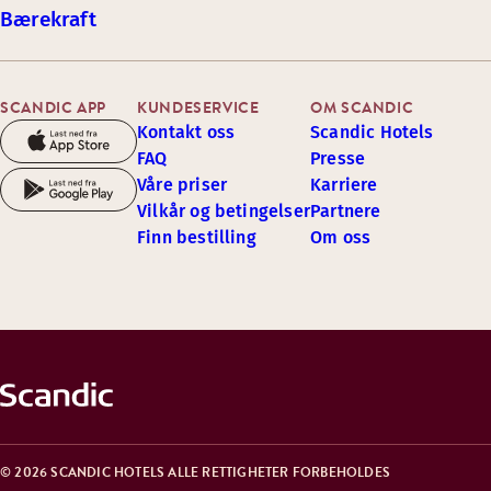
Bærekraft
SCANDIC APP
KUNDESERVICE
OM SCANDIC
Kontakt oss
Scandic Hotels
FAQ
Presse
Våre priser
Karriere
Vilkår og betingelser
Partnere
Finn bestilling
Om oss
© 2026 SCANDIC HOTELS ALLE RETTIGHETER FORBEHOLDES