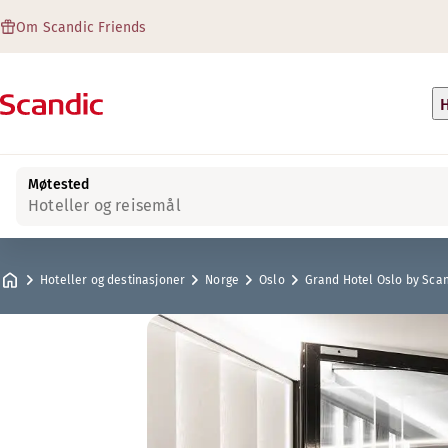
Om Scandic Friends
H
Møtested
Hoteller og reisemål
Hoteller og destinasjoner
Norge
Oslo
Grand Hotel Oslo by Sca