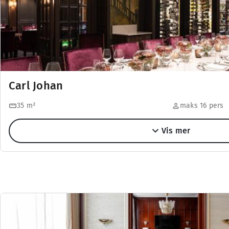
Carl Johan
35
m²
maks 16 pers
Vis mer