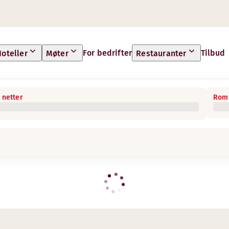
For bedrifter
Tilbud
oteller
Møter
Restauranter
 netter
Rom 