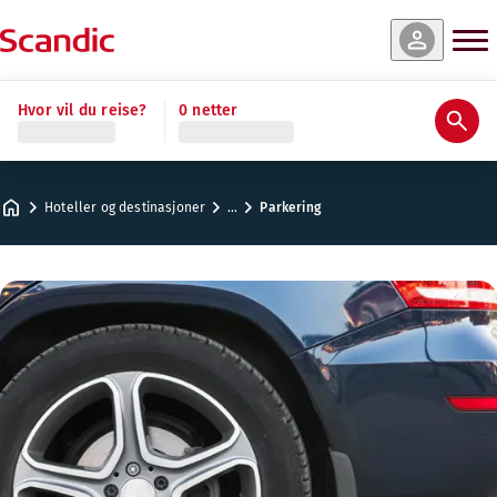
Hvor vil du reise?
0 netter
Hoteller og destinasjoner
…
Parkering