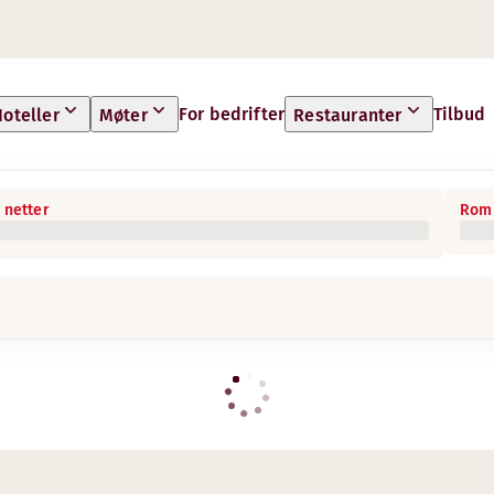
For bedrifter
Tilbud
oteller
Møter
Restauranter
 netter
Rom 