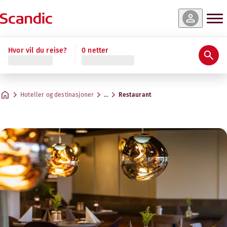
Hvor vil du reise?
0 netter
Hoteller og destinasjoner
…
Restaurant