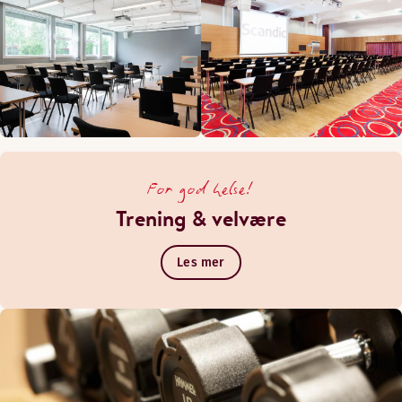
For god helse!
Trening & velvære
Les mer