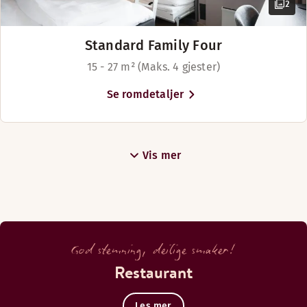
2
Standard Family Four
15 - 27 m² (Maks. 4 gjester)
Se romdetaljer
Vis mer
God stemning, deilige smaker!
Restaurant
Les mer