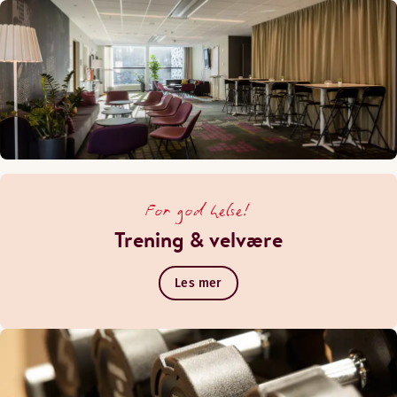
For god helse!
Trening & velvære
Les mer