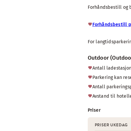
Forhåndsbestill og 
Forhåndsbestill 
For langtidsparkerin
Outdoor (Outdoo
Antall ladestasjon
Parkering kan res
Antall parkerings
Avstand til hotell
Priser
PRISER UKEDAG