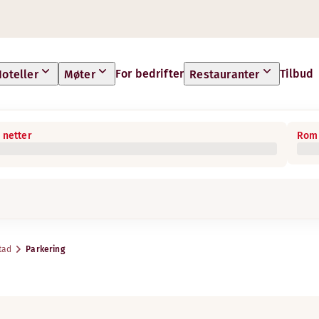
For bedrifter
Tilbud
oteller
Møter
Restauranter
 netter
Rom 
tad
Parkering