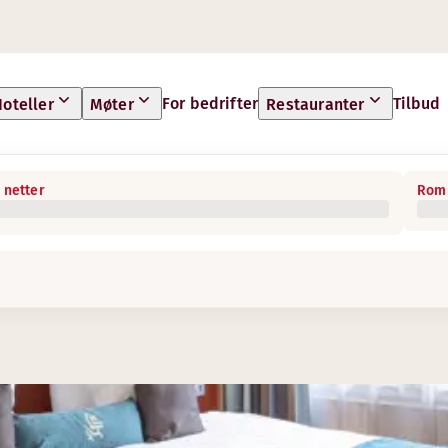
For bedrifter
Tilbud
oteller
Møter
Restauranter
 netter
Rom 