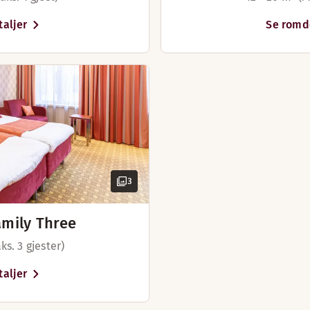
aljer
Se romd
3
amily Three
ks. 3 gjester)
aljer