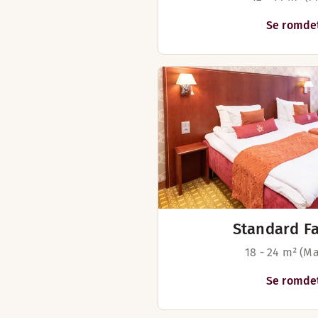
Åpningstider
Se romdet
BAR
Mandag-Søndag: 09:00-01:00
Standard F
18 - 24 m² (Ma
Se romdet