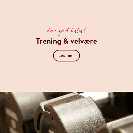
For god helse!
Trening & velvære
Les mer