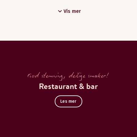
Vis mer
God stemning, deilige smaker!
Restaurant & bar
Les mer