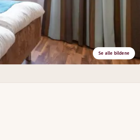
Se alle bildene
entssted, anbefaler vi den vakkert opplyste Atlas hall med sø