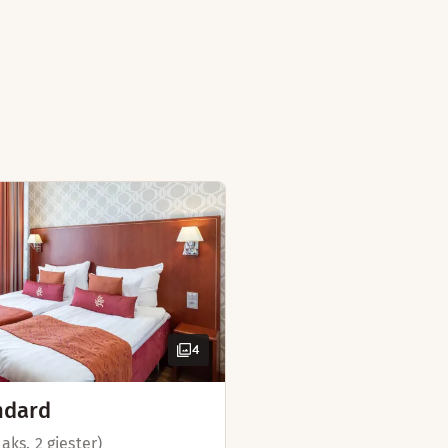
4
ndard
aks. 2 gjester)