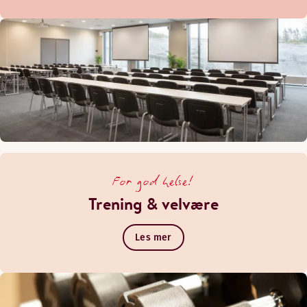
For god helse!
Trening & velvære
Les mer