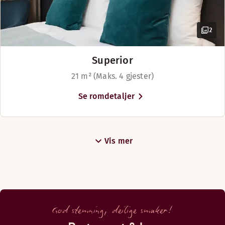
2
Superior
21 m² (Maks. 4 gjester)
Se romdetaljer
Vis mer
God stemning, deilige smaker!