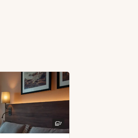
er å få unnagjort litt arbeid. Merk! Det er ikke plass til ek
rykebrett
ol
7