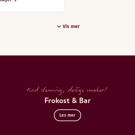
Vis mer
God stemning, deilige smaker!
Frokost & Bar
Les mer