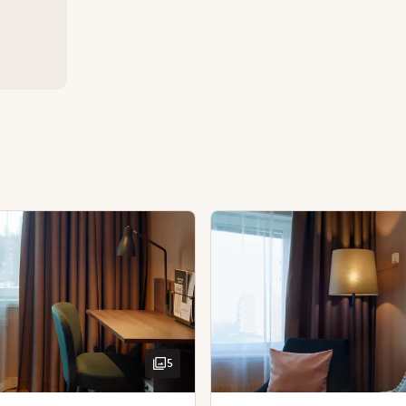
i sengen foran TV-en. Du kan bruke skrivebordet hvis du treng
Sjampo
Dusjsåpe
g Bar
Strykejern og st
Skrivebord og st
Hårføner
5