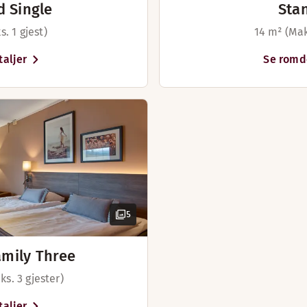
d Single
Sta
. 1 gjest)
14 m² (Mak
aljer
Se romd
5
amily Three
ks. 3 gjester)
aljer