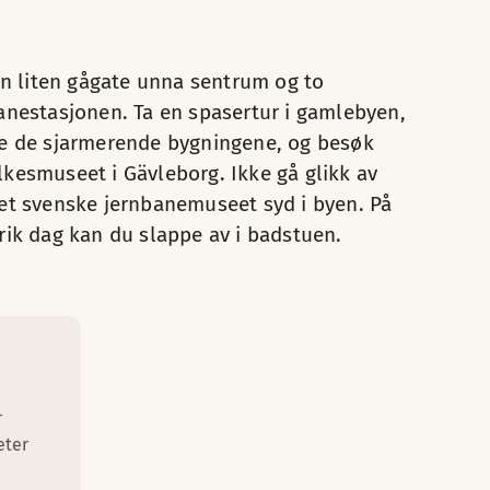
ggingsgardiner
o
 én liten gågate unna sentrum og to
 og drikke, så finner du deg bare en ledig plass og nyter.
pe
anestasjonen. Ta en spasertur i gamlebyen,
ern og strykebrett
re de sjarmerende bygningene, og besøk
ord og stol
kesmuseet i Gävleborg. Ikke gå glikk av
er
et svenske jernbanemuseet syd i byen. På
rik dag kan du slappe av i badstuen.
th of July-16th of August )
r
eter