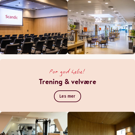
For god helse!
Trening & velvære
Les mer