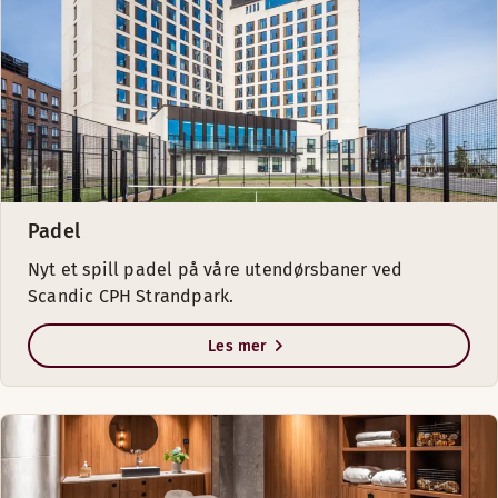
Padel
Nyt et spill padel på våre utendørsbaner ved
Scandic CPH Strandpark.
Les mer