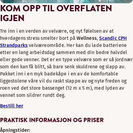
FOTBEHANDLINGER
KOM OPP TIL OVERFLATEN
IGJEN
Slitne føtter etter en lang spasertur, løpetur eller reisedag?
Vi vet hva du trenger. Terapeutene våre inviterer deg til sp
Tre inn i en verden av velvære, og nyt følelsen av at
«Fotbehandling» med elementer av refleksologi.
hverdagens stress smelter bort på
Wellness
,
Scandic CPH
Strandparks
velværeområde. Her kan du lade batteriene
30 min. DKK 475,00
etter en lang arbeidsdag sammen med din bedre halvdel
Bestill behandlingen din
eller gode venner. Det er en type velvære som er så jordnær
som den kan få blitt, så bare senk skuldrene og slapp av.
VINTERVARMER
Pakket inn i en myk badekåpe i en av de komfortable
Vi er best om vinteren. Legg hverdagslivet sitt igjen ved dør
liggestolene våre vil du raskt slappe av og nyte freden og
roen ved det store bassenget (12 m x 5 m), med lyden av
Behandlingen avsluttes med en fuktgivende massasje.
vannet som sildrer rundt deg.
En avslappende og allikevel oppløftende behandling som tilb
Bestill her
60 min. DKK 895,00 (inkluderer tilgang til velværeavdelingen
PRAKTISK INFORMASJON OG PRISER
Bestill behandlingen din
Åpningstider: