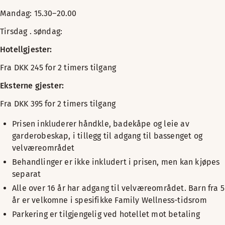
AYURVEDIC-MASSASJE
Mandag: 15.30–20.00
Hvis du har behov for å la hele systemet ditt slappe av og 
Tirsdag . søndag:
Det er en forsiktig oljemassasje som roer ned nervesystemet 
Hotellgjester:
Vi tilbyr behandlinger hver dag. Kontakt oss for å se om vi 
Fra DKK 245 for 2 timers tilgang
90 min. DKK 1250,00 (inkluderer tilgang til velværeavdelinge
Eksterne gjester:
Bestill behandlingen din
Fra DKK 395 for 2 timers tilgang
REIKI HELBREDENDE TERAPI
Prisen inkluderer håndkle, badekåpe og leie av
Forvandle velværet ditt med Reiki-terapi på vårt Scandic H
garderobeskap, i tillegg til adgang til bassenget og
velværeområdet
Opplev fornyelse gjennom en Reiki-økt på vårt Scandic Hotel,
Behandlinger er ikke inkludert i prisen, men kan kjøpes
Reiki er kjent for sin evne til å forbedre søvnkvalitet og
separat
Ideell for hotellgjester som vil forsterke oppholdet sitt med
Alle over 16 år har adgang til velværeområdet. Barn fra 5
år er velkomne i spesifikke Family Wellness-tidsrom
60 min. DKK 995,00
Parkering er tilgjengelig ved hotellet mot betaling
Bestill behandlingen din