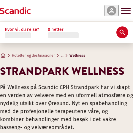
Hvor vil du reise?
0 netter
Padel
Velværebehandlinger
VELVÆRE-MASSASJE
Enten du er nybegynner eller erfaren spiller, er padel en mors
Hoteller og destinasjoner
…
Wellness
Hvis du ikke har eget utstyr, er padelracketer og baller til
En avslappende dypvevsbehandling av hele kroppen, som lett
STRANDPARK WELLNESS
30 min. DKK 595,00 | 60 min. DKK 895,00 | 90 min. DKK 995,00
Bestill behandlingen din
På Wellness på Scandic CPH Strandpark har vi skapt
en verden av velvære med en uformell atmosfære og
SIGNATURBEHANDLING
nydelig utsikt over Øresund. Nyt en spabehandling
Unn kroppen din det ultimate i hengivelse Gir deg en fullst
med de profesjonelle terapeutene våre, og
kombiner behandlinger med besøk i det vakre
90 min. DKK 1595,00 (inkluderer tilgang til velværeavdelinge
Bestill behandlingen din
basseng- og velværeområdet.