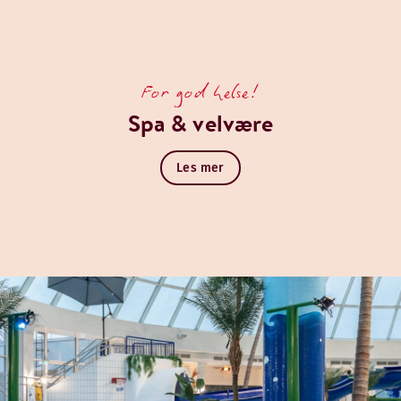
For god helse!
Spa & velvære
Les mer
likatesser fra kafeen.