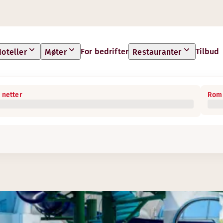
For bedrifter
Tilbud
oteller
Møter
Restauranter
 netter
Rom 