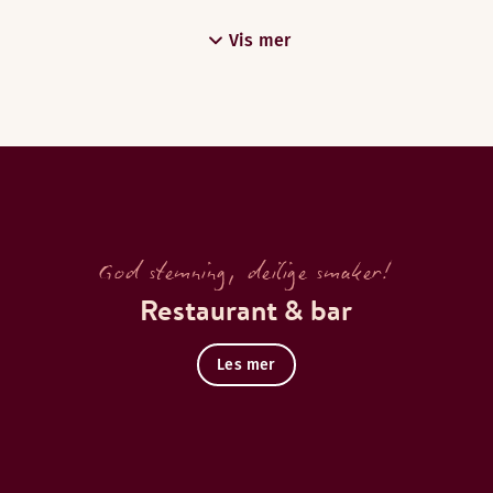
Vis mer
God stemning, deilige smaker!
Restaurant & bar
Les mer
vslappet servering og deilige, nybakte kaféprodukter.