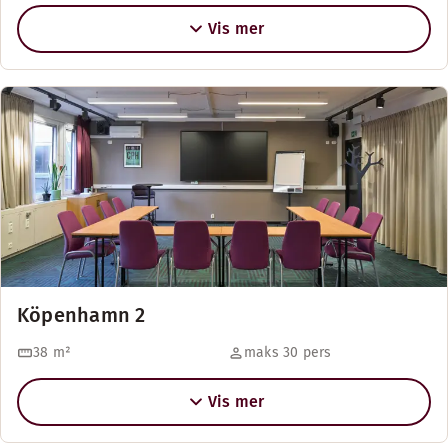
Vis mer
Köpenhamn 2
38
m²
maks 30 pers
Vis mer