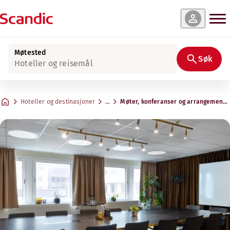
Møtested
Søk
Hoteller og reisemål
Hoteller og destinasjoner
…
Møter, konferanser og arrangemente