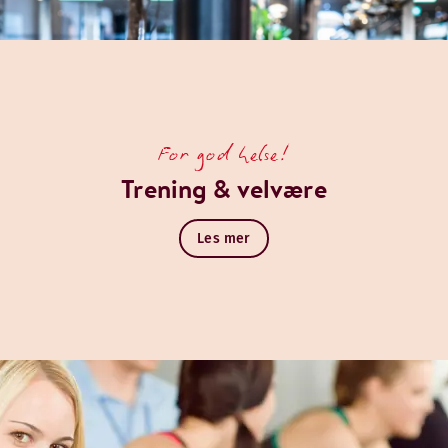
For god helse!
Trening & velvære
Les mer