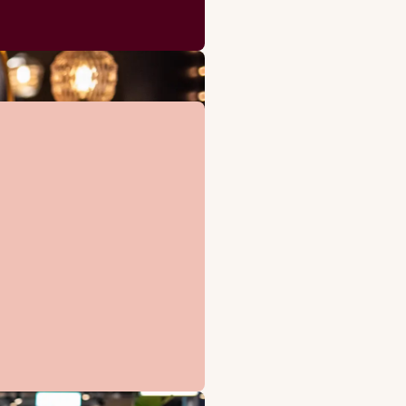
av hotellet kan du nyte spektakulær panoramautsikt over Købe