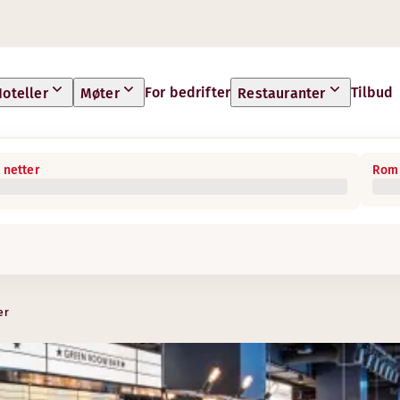
For bedrifter
Tilbud
oteller
Møter
Restauranter
 netter
Rom 
er