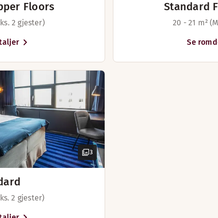
pper Floors
Standard F
ks. 2 gjester)
20 - 21 m² (M
aljer
Se romd
Les mer
3
dard
ks. 2 gjester)
aljer