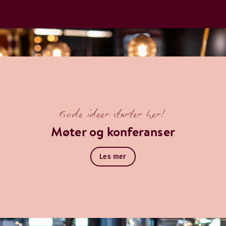
Gode ideer starter her!
Møter og konferanser
ad: ett med badekar og ett med toalett og dusj. Fra toppen 
Les mer