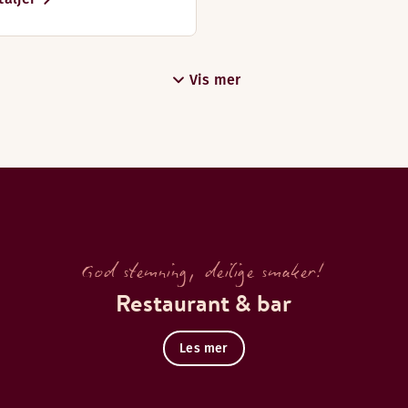
Vis mer
God stemning, deilige smaker!
Restaurant & bar
Les mer