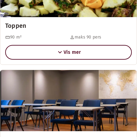
Toppen
90
m²
maks 90 pers
Vis mer