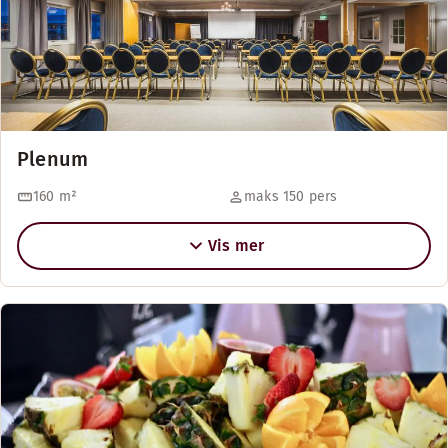
Plenum
160
m²
maks 150 pers
Vis mer