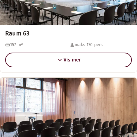
Raum 63
157
m²
maks 170 pers
Vis mer