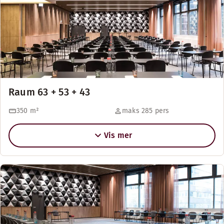
Raum 63 + 53 + 43
350
m²
maks 285 pers
Vis mer