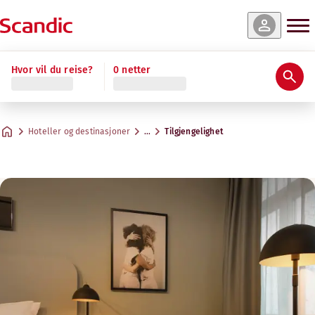
Hvor vil du reise?
0 netter
Hoteller og destinasjoner
…
Tilgjengelighet