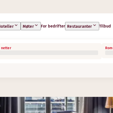
For bedrifter
Tilbud
oteller
Møter
Restauranter
 netter
Rom 