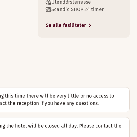
Utendørsterrasse
Scandic SHOP 24 timer
Se alle fasiliteter
3
5
yggelige sofaområde.
s dagens avis i lenestolen.
9
this time there will be very little or no access to
8
ct the reception if you have any questions.
 har 2 etasjer med separate sove- og sofaområder.
avn. Rommene har terrasse og flott utsikt over København.
 the hotel will be closed all day. Please contact the