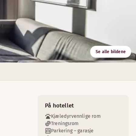
Se alle bildene
På hotellet
Kjæledyrvennlige rom
Treningsrom
Parkering – garasje