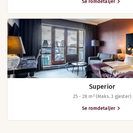
Se romdetaljer
Senger for opptil 4 personer
Superior
25 - 28 m² (Maks. 3 gjester)
Se romdetaljer