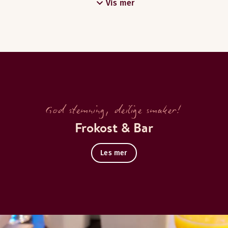
Vis mer
God stemning, deilige smaker!
Frokost & Bar
Les mer