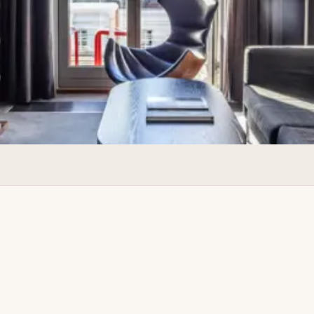
u noe for enhver smak.
3
avn på en snarvisitt.
6
3
ye bedre enn dette.