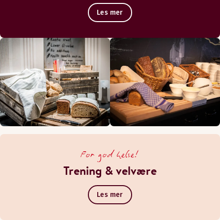
Les mer
For god helse!
Trening & velvære
Les mer