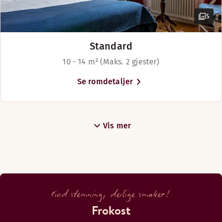
5
Standard
10 - 14 m² (Maks. 2 gjester)
Se romdetaljer
Vis mer
God stemning, deilige smaker!
Frokost