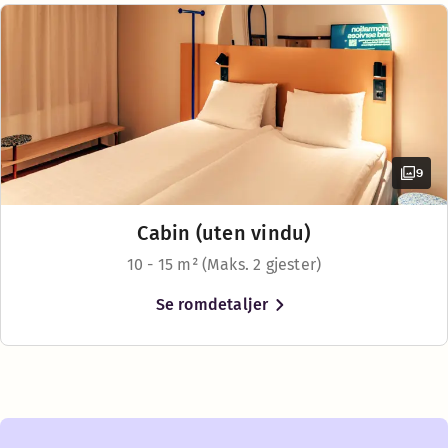
Safe
Køyeseng (tilgjengelig i noen rom)
Hårføner
Sengealternativer
Avhengig av tilgjengelighet
9
Queen size-seng (140–160 cm)
Cabin (uten vindu)
10 - 15 m² (Maks. 2 gjester)
Se romdetaljer