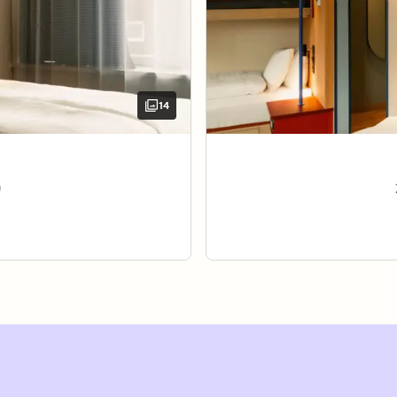
14
)
 trengs til et behagelig opphold. Chill-vennlig seng på 160 
trenger – og nyt din egen private balkong. Chill-vennlig sen