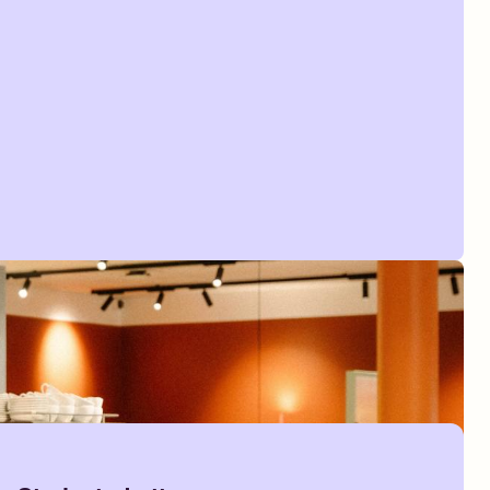
Hårføner