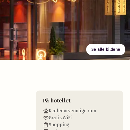
Se alle bildene
På hotellet
Kjæledyrvennlige rom
Gratis WiFi
Shopping