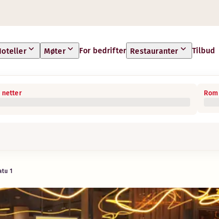
For bedrifter
Tilbud
oteller
Møter
Restauranter
 netter
Rom 
atu 1