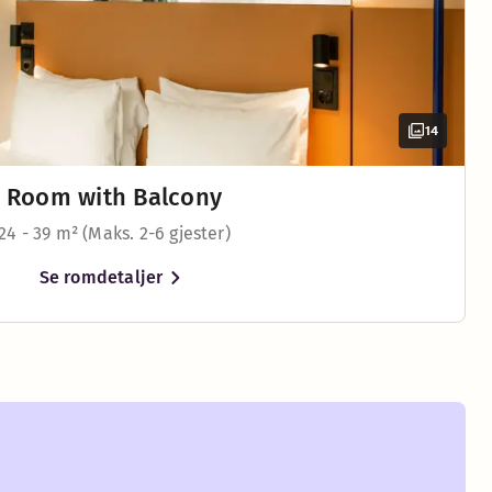
14
Room with Balcony
24 - 39 m² (Maks. 2-6 gjester)
cm, skapt for sene kvelder og late morgener. I noen rom har
Se romdetaljer
g på 160 cm, skapt for sene kvelder og late morgener. I noen
Baderomsartikler
Screen with streaming option
Baderomsartikler
Køyeseng (tilgjengelig i noen rom)
Screen with streaming option
Hårføner
Utsikt – mot sjøen (tilgjengelig i noen rom)
Balkong