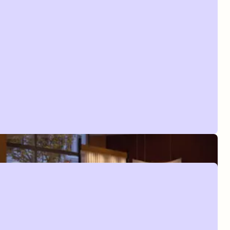
Body care products
TV with streaming option
Køyeseng (tilgjengelig i noen rom)
Hårføner