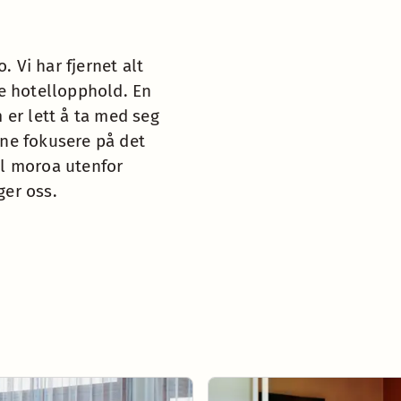
 Vi har fjernet alt
ne hotellopphold. En
 er lett å ta med seg
unne fokusere på det
ll moroa utenfor
ger oss.