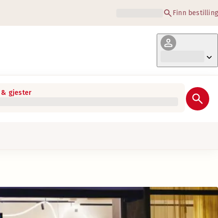
Finn bestilling
& gjester
s du besøker Stockholm. La oss få innsikten!