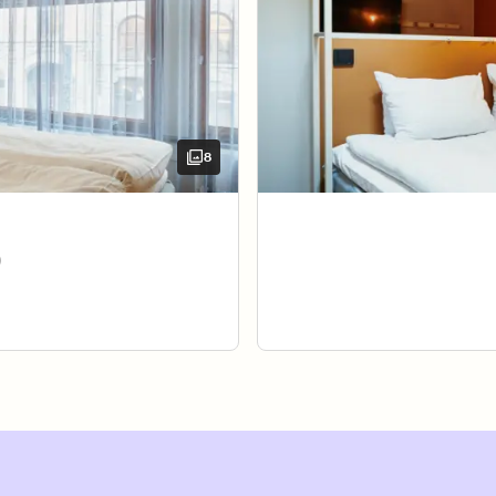
8
 dine, krabb i seng og koble enheten din til skjermen for å 
)
Ikke
Body
TV w
Hårf
 trengs til et behagelig opphold. Spark av deg skoene, kryp 