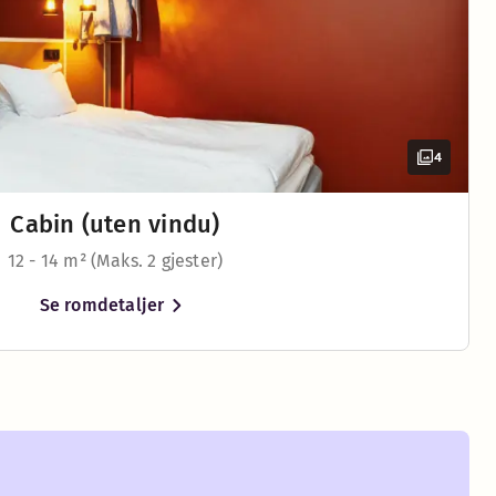
4
se alt du vil av favorittserien din. Et rolig rom uten vindue
Cabin (uten vindu)
12 - 14 m² (Maks. 2 gjester)
-røyk
 care products
Se romdetaljer
ith streaming option
øner
opp i sengen, koble telefonen til skjermen og strøm alle fa