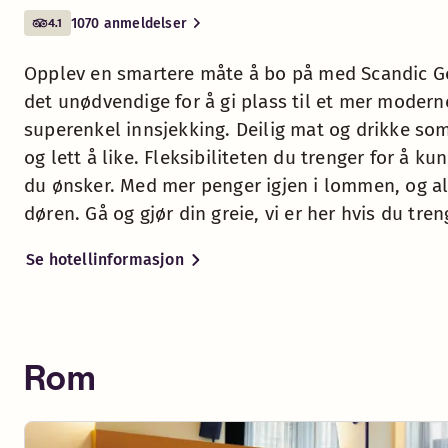
like. Fleksibiliteten du
1070 anmeldelser
4.1
trenger for å kunne fokusere
Luggage Lockers
på det du ønsker. Med mer
Opplev en smartere måte å bo på med Scandic Go.
penger igjen i lommen, og all
det unødvendige for å gi plass til et mer moder
moroa utenfor døren. Gå og
24h service & security
superenkel innsjekking. Deilig mat og drikke som
gjør din greie, vi er her hvis
og lett å like. Fleksibiliteten du trenger for å k
du trenger oss.
du ønsker. Med mer penger igjen i lommen, og a
Strykerom
døren. Gå og gjør din greie, vi er her hvis du tren
Se hotellinformasjon
Vi vet at du vil ha frihet til å gjøre
din greie, å reise uten at det er
en hodepine. Å ha et trygt,
komfortabelt sted å lande. Noe
Rom
raskt og smakfullt når magen din
rumler. Smarte løsninger som lar
deg fokusere på de morsommere
tingene. For alle morgendagens