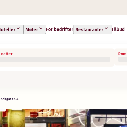
For bedrifter
Tilbud
oteller
Møter
Restauranter
 netter
Rom 
voritter og noen godt å vite-ting å ha i tankene men
andsgatan 4