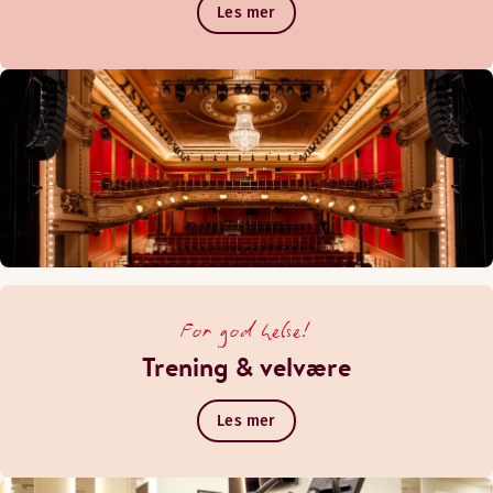
Les mer
For god helse!
Trening & velvære
Les mer