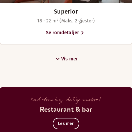
Superior
18 - 22 m² (Maks. 2 gjester)
Se romdetaljer
Vis mer
God stemning, deilige smaker!
Restaurant & bar
Les mer