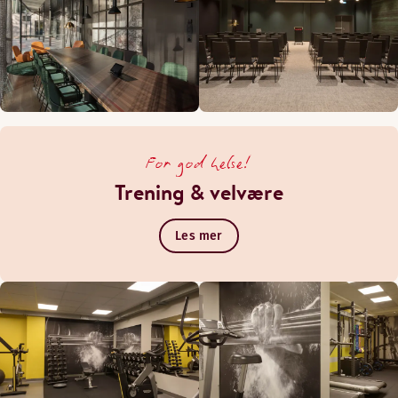
For god helse!
Trening & velvære
Les mer