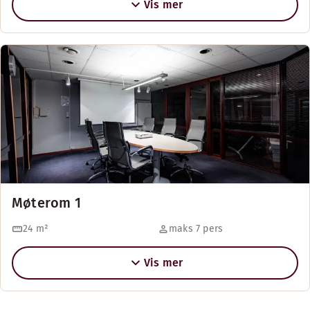
Vis mer
Møterom 1
24
m²
maks 7 pers
Vis mer