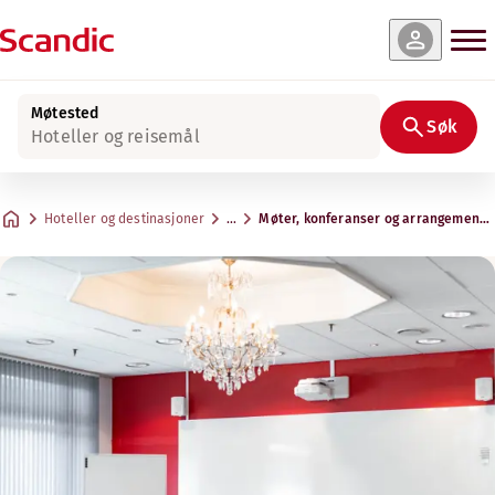
Møtested
Søk
Hoteller og reisemål
Hoteller og destinasjoner
…
Møter, konferanser og arrangemente