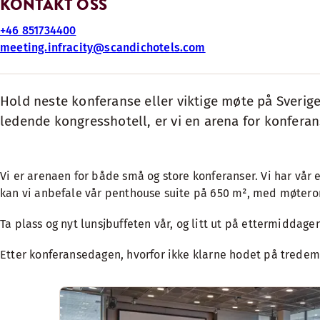
KONTAKT OSS
+46 851734400
meeting.infracity@scandichotels.com
Hold neste konferanse eller viktige møte på Sverig
ledende kongresshotell, er vi en arena for konferanse
Vi er arenaen for både små og store konferanser. Vi har vår e
kan vi anbefale vår penthouse suite på 650 m², med møtero
Ta plass og nyt lunsjbuffeten vår, og litt ut på ettermiddagen,
Etter konferansedagen, hvorfor ikke klarne hodet på tredem