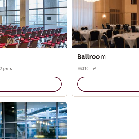
Ballroom
2 pers
310
m²