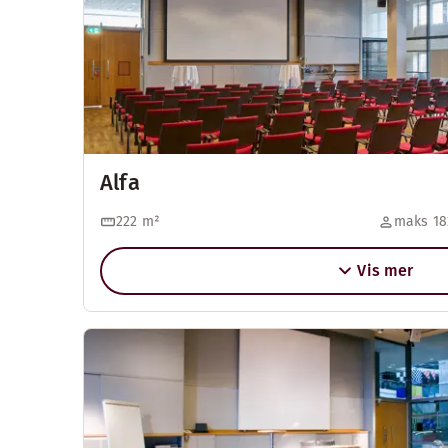
Alfa
222
m²
maks 18
Vis mer