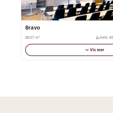
Bravo
127
m²
maks 80
Vis mer