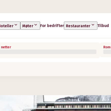
For bedrifter
Tilbud
oteller
Møter
Restauranter
 netter
Rom 