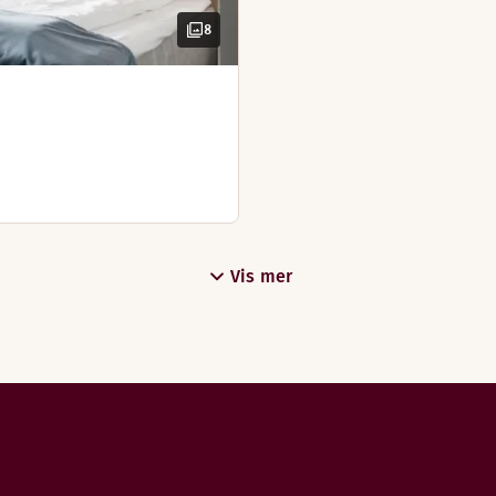
Utsikt – mot sj
Skrivebord og stol
8
Les mer
Balkong
Hårføner
Sovesofa
TV med chrome
)
Strykejern og s
Vannkoker med
Badekåper
Skrivebord og 
Hårføner
Vis mer