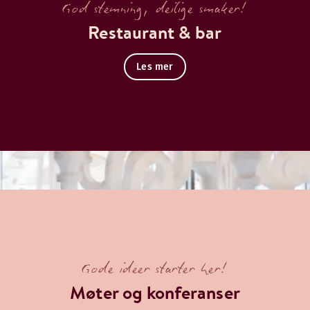
God stemning, deilige smaker!
emmebakt brød og barista-kaffe i den nydelige lobbyrestaur
Restaurant & bar
Les mer
Gode ideer starter her!
Møter og konferanser