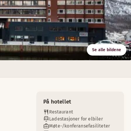
Se alle bildene
ementer og konferanser. Fra den unike beliggenheten på kaie
På hotellet
Restaurant
Ladestasjoner for elbiler
Møte-/konferansefasiliteter