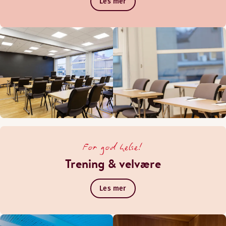
Les mer
For god helse!
Trening & velvære
Les mer