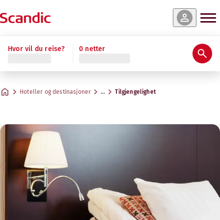
Hvor vil du reise?
0 netter
Hoteller og destinasjoner
…
Tilgjengelighet