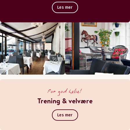
Les mer
For god helse!
Trening & velvære
Les mer