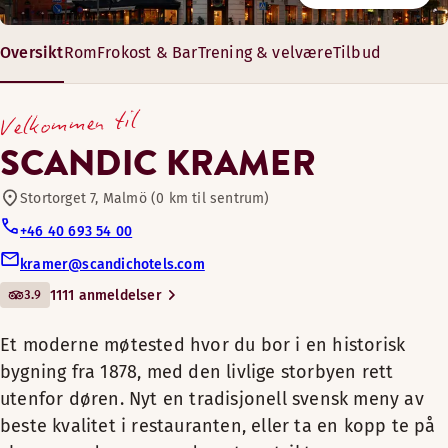
Bar
Restaurant
Mandag-fredag: Alltid åpent
Oversikt
Rom
Frokost & Bar
Trening & velvære
Tilbud
Et moderne møtested hvor
Lørdag-søndag: Alltid åpent
Sykler til utlån
du bor i en historisk bygning
Velkommen til
fra 1878, med den livlige
storbyen rett utenfor døren.
Bar
SCANDIC KRAMER
Nyt en tradisjonell svensk
meny av beste kvalitet i
Stortorget 7, Malmö (0 km til sentrum)
Kjæledyrvennlige rom
restauranten, eller ta en
+46 40 693 54 00
kopp te på glassverandaen
kramer@scandichotels.com
Treningsrom
mens du nyter utsikten over
3.9
1111 anmeldelser
Stortorget.
Slapp av i vår moderne matbar der du enkelt kan bestille mat
Badstue
Et moderne møtested hvor du bor i en historisk
Badstue
Hotell Scandic Kramer ligger i en
Åpningstider
bygning fra 1878, med den livlige storbyen rett
Felles badstue
flott bygning fra 1878. Hotellet er
Åpningstider
utenfor døren. Nyt en tradisjonell svensk meny av
Utendørsterrasse
renovert med tanke på å
BAR
beste kvalitet i restauranten, eller ta en kopp te på
beholde sjarmen fra 1800-tallet.
Bo i et av tårnene på hotellet. Et stort oppholdsrom med lou