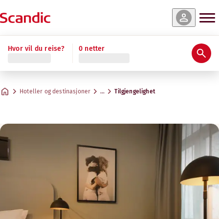
Hvor vil du reise?
0 netter
Hoteller og destinasjoner
…
Tilgjengelighet