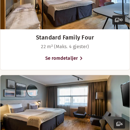
Menyer
Menu 2026 Summer
10
Eat and Drink Light
Standard Family Four
22 m² (Maks. 4 gjester)
Se romdetaljer
6