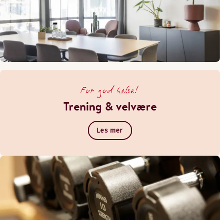
For god helse!
Trening & velvære
Les mer