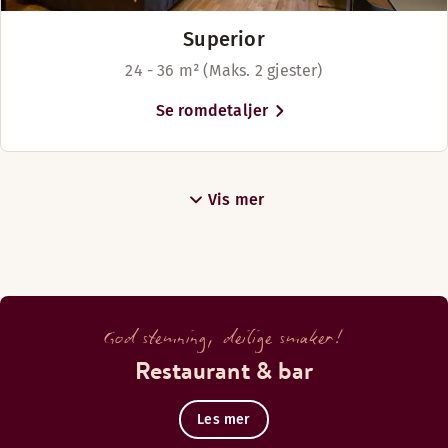
Superior
24 - 36 m² (Maks. 2 gjester)
Se romdetaljer
Vis mer
God stemning, deilige smaker!
Restaurant & bar
Les mer