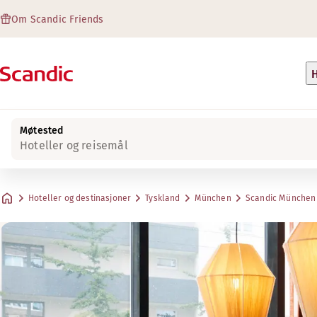
Om Scandic Friends
H
Møtested
Hoteller og reisemål
Hoteller og destinasjoner
Tyskland
München
Scandic München