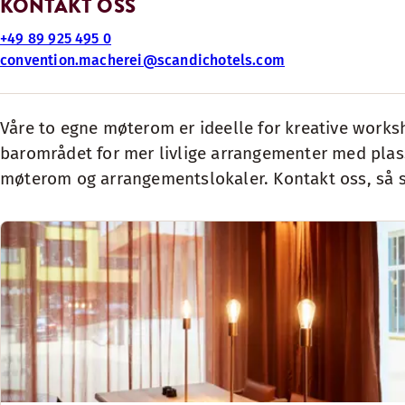
KONTAKT OSS
+49 89 925 495 0
convention.macherei@scandichotels.com
Våre to egne møterom er ideelle for kreative worksh
barområdet for mer livlige arrangementer med plass f
møterom og arrangementslokaler. Kontakt oss, så sk