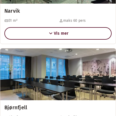
Narvik
51
m²
maks 60 pers
Vis mer
Bjørnfjell