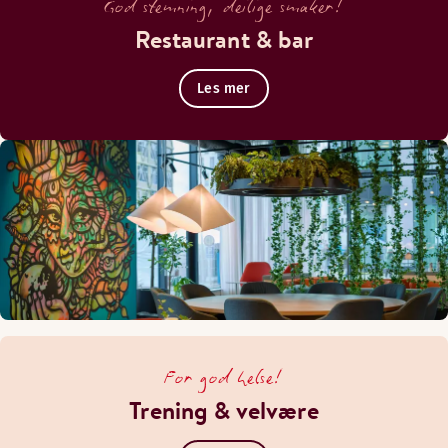
God stemning, deilige smaker!
Restaurant & bar
Les mer
For god helse!
Trening & velvære