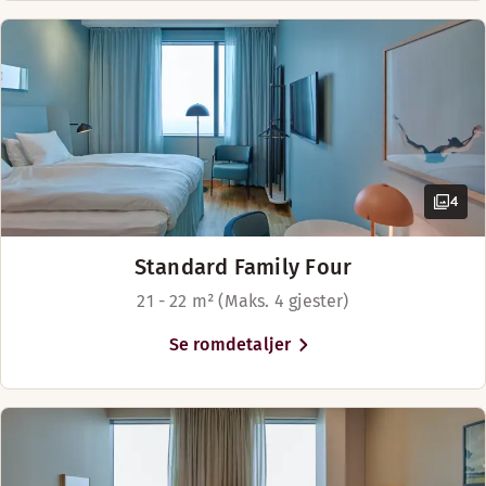
og Oslo. Hotellet er plassert nær
Örebro sentralstasjon, shopping
og severdigheter.
4
Standard Family Four
21 - 22 m² (Maks. 4 gjester)
Se romdetaljer