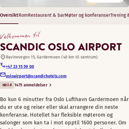
Bar
Ved restaurantene på hotell Scandic Oslo Airport finner du 
På hotell Scandic Oslo Airport kan vi arrangere møter og ko
Oversikt
Rom
Restaurant & bar
Møter og konferanser
Trening 
Bo kun 6 minutter fra Oslo
Treningsrom
Lufthavn Gardermoen når
13–574 m²
Velkommen til
du er ute og reiser eller skal
6 – 650 gjester
Restaurant
Kafé
arrangere din neste
SCANDIC OSLO AIRPORT
konferanse. Hotellet har
fleksible møterom og
Ravinevegen 15, Gardermoen (40 km til sentrum)
Flyplass (maks avstand 8 km)
salonger som kan ta i mot
+47 23 15 59 00
opptil 1600 personer. Om
osloairport@scandichotels.com
Golfbane (0-30 km)
kvelden kan gjestene kose
3.8
1475 anmeldelser
seg i den trivelige baren.
Bo kun 6 minutter fra Oslo Lufthavn Gardermoen når
Vi har grupperom, styrerom og
du er ute og reiser eller skal arrangere din neste
salonger med total kapasitet på
konferanse. Hotellet har fleksible møterom og
opptil 1600 deltakere i vårt
salonger som kan ta i mot opptil 1600 personer. Om
prisvinnende hotell. Hold din
Etter en dag på farten er dere velkommen til et trivelig rom 