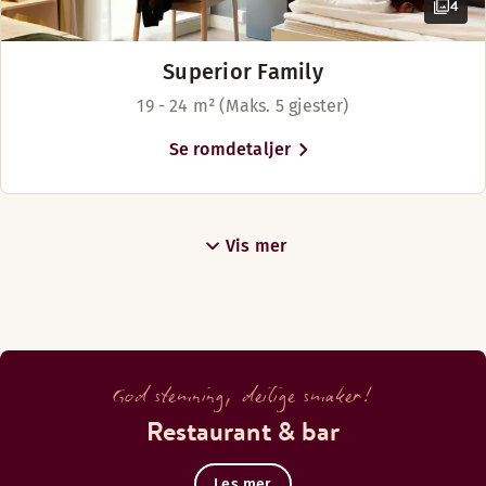
4
Superior Family
19 - 24 m² (Maks. 5 gjester)
Se romdetaljer
Vis mer
God stemning, deilige smaker!
Restaurant & bar
Les mer