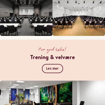
For god helse!
Trening & velvære
Les mer