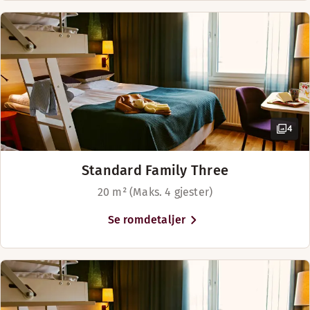
hotellet om morgenen.
4
Standard Family Three
20 m² (Maks. 4 gjester)
Se romdetaljer