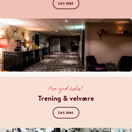
Les mer
For god helse!
Trening & velvære
Les mer