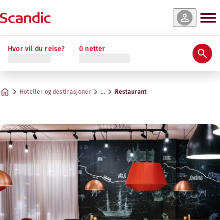
Hvor vil du reise?
0 netter
Hoteller og destinasjoner
…
Restaurant