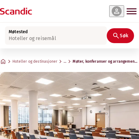
Møtested
Søk
Hoteller og reisemål
Hoteller og destinasjoner
…
Møter, konferanser og arrangemente