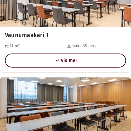
Vaunumaakari 1
71
m²
maks 65 pers
Vis mer